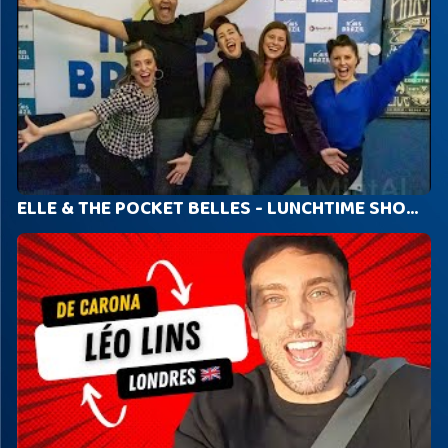
ELLE & THE POCKET BELLES - LUNCHTIME SHOW with Neto Brazil & Fernanda Peviani - RADIO MAIS BRAZIL UK