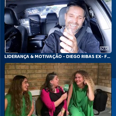
LIDERANÇA & MOTIVAÇÃO - DIEGO RIBAS EX- FLAMENGO DE CARONA COM NETO BRAZIL - LONDRES - #4