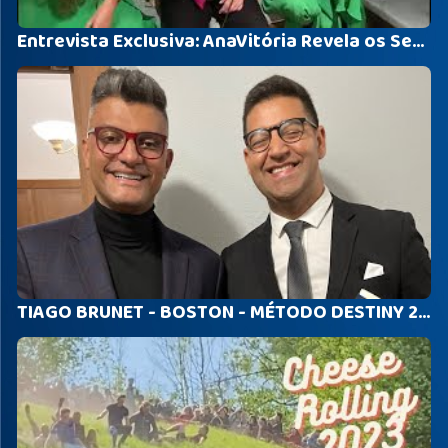
Entrevista Exclusiva: AnaVitória Revela os Segredos por Trás de Seu Sucesso no Jazz Cafe de Londres!
TIAGO BRUNET - BOSTON - MÉTODO DESTINY 2023 - COMO ALAVANCAR SEU MÁXIMO POTENCIAL?