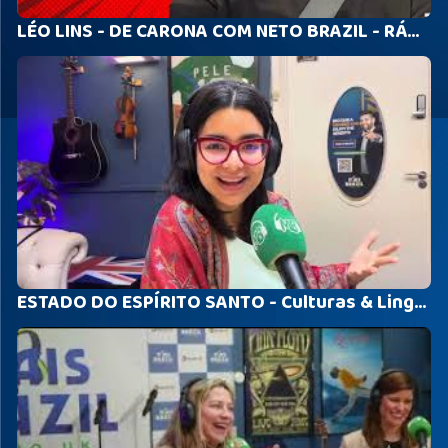
LÉO LINS - DE CARONA COM NETO BRAZIL - RÁDIO MAIS BRAZIL UK
ESTADO DO ESPÍRITO SANTO - Culturas & Linguagem - Malú Sá - Coffee Break Show