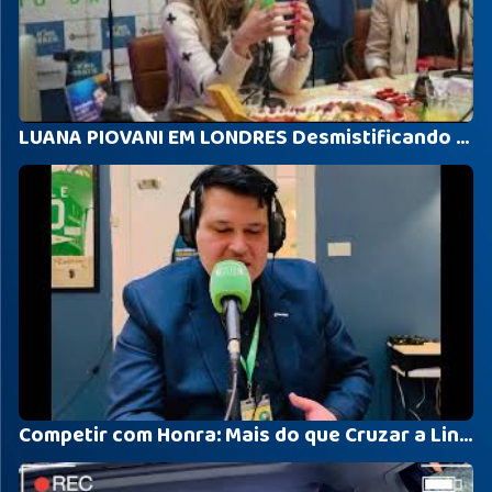
LUANA PIOVANI EM LONDRES Desmistificando a Vida da Mulher Despertando o Empreendedorismo Feminino
Competir com Honra: Mais do que Cruzar a Linha de Chegada - Rodrigo Gaidarji - Coffee Break Show